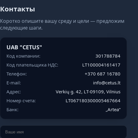
Контакты
Коротко опишите вашу среду и цели — предложим
следующие шаги.
UAB "CETUS"
Код компании:
301788784
Код плательщика НДС:
LT100004161417
Телефон:
+
3
7
0
6
8
7
1
6
7
8
0
E-mail:
i
n
f
o
@
c
e
t
u
s
.
l
t
Адрес:
Verkių g. 42, LT-09109, Vilnius
Номер счета:
LT067180300005467664
Банк:
„Artea“